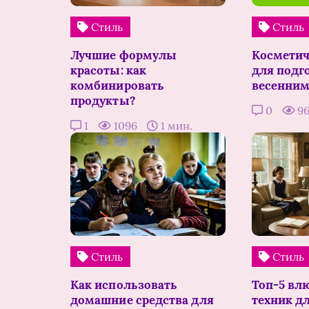
Стиль
Стиль
Лучшие формулы
Косметич
красоты: как
для подг
комбинировать
весенним
продукты?
0
9
1
1096
1 мин.
Стиль
Стиль
Как использовать
Топ-5 вл
домашние средства для
техник д