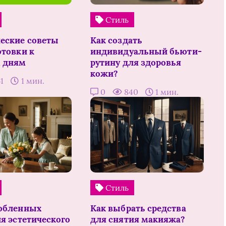
Стиль
еские советы
Как создать
отовки к
индивидуальный бьюти-
 дням
рутину для здоровья
кожи?
61
1 мин.
0
840
1 мин.
Стиль
юбленных
Как выбрать средства
ля эстетического
для снятия макияжа?