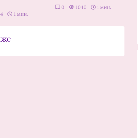
0
1040
1 мин.
54
1 мин.
иже