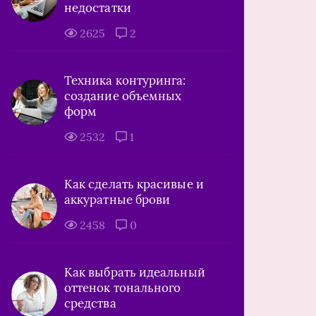
недостатки
2625
2
Техника контуринга:
создание объемных
форм
2532
1
Как сделать красивые и
аккуратные брови
2458
0
Как выбрать идеальный
оттенок тонального
средства