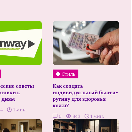
Стиль
еские советы
Как создать
отовки к
индивидуальный бьюти-
 дням
рутину для здоровья
кожи?
64
1 мин.
0
843
1 мин.