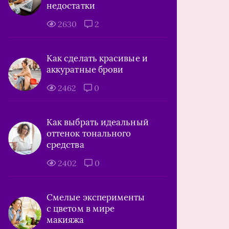
недостатки
2630
2
Как сделать красивые и
аккуратные брови
2462
0
Как выбрать идеальный
оттенок тонального
средства
2402
0
Смелые эксперименты
с цветом в мире
макияжа