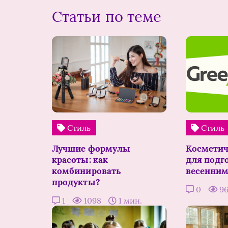
Статьи по теме
Стиль
Стиль
Лучшие формулы
Косметич
красоты: как
для подг
комбинировать
весенним
продукты?
0
9
1
1098
1 мин.