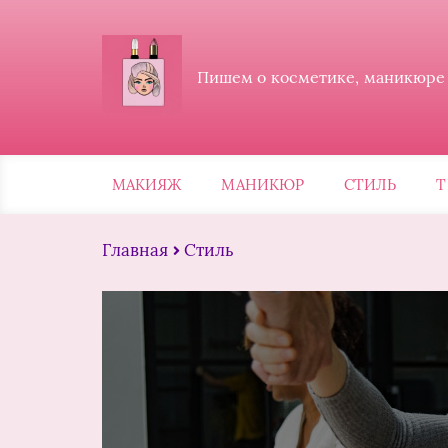
Пишем о косметике, маникюре и
МАКИЯЖ
МАНИКЮР
СТИЛЬ
Т
Главная
Стиль