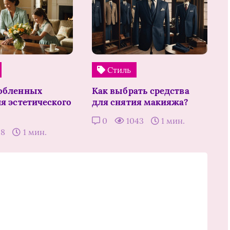
Стиль
юбленных
Как выбрать средства
ля эстетического
для снятия макияжа?
0
1043
1 мин.
58
1 мин.