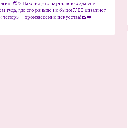
агия! 😍✨ Наконец-то научилась создавать
 туда, где его раньше не было! 💥💁‍♀️ Визажист
и теперь — произведение искусства! 📸❤️