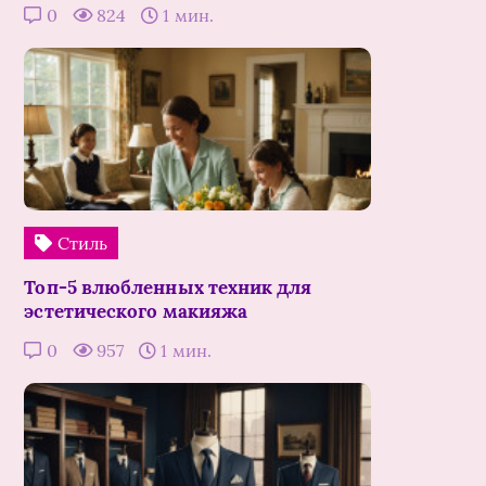
0
824
1 мин.
Стиль
Топ-5 влюбленных техник для
эстетического макияжа
0
957
1 мин.