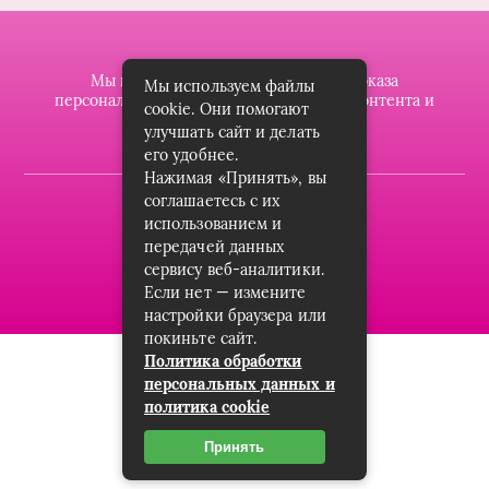
Мы используем файлы cookie для показа
Мы используем файлы
персонализированной рекламы и/или контента и
cookie. Они помогают
анализа нашего трафика.
улучшать сайт и делать
его удобнее.
Нажимая «Принять», вы
соглашаетесь с их
2019-2023 © dzintarsshop.ru
использованием и
Карта сайта
передачей данных
сервису веб-аналитики.
Пользовательское соглашение
Если нет — измените
настройки браузера или
покиньте сайт.
Политика обработки
персональных данных и
политика cookie
Принять