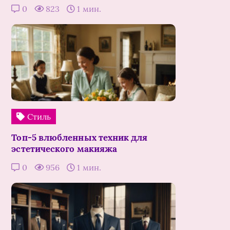
0
823
1 мин.
Стиль
Топ-5 влюбленных техник для
эстетического макияжа
0
956
1 мин.