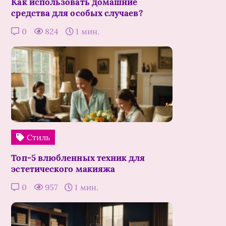
Как использовать домашние
средства для особых случаев?
0
824
1 мин.
Стиль
Топ-5 влюбленных техник для
эстетического макияжа
0
957
1 мин.