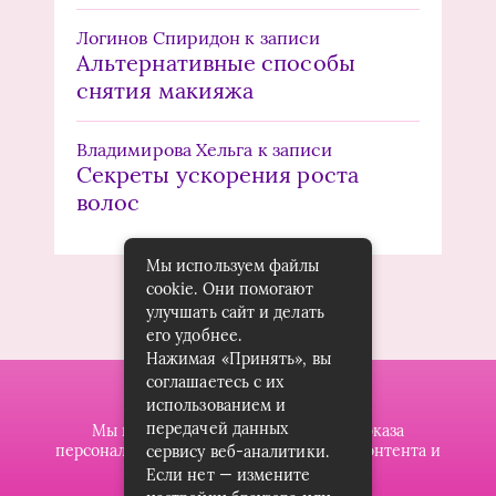
Логинов Спиридон
к записи
Альтернативные способы
снятия макияжа
Владимирова Хельга
к записи
Секреты ускорения роста
волос
Мы используем файлы
cookie. Они помогают
улучшать сайт и делать
его удобнее.
Нажимая «Принять», вы
соглашаетесь с их
использованием и
передачей данных
Мы используем файлы cookie для показа
персонализированной рекламы и/или контента и
сервису веб-аналитики.
анализа нашего трафика.
Если нет — измените