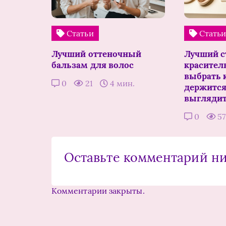
Статьи
Стать
Лучший оттеночный
Лучший с
бальзам для волос
краситель
выбрать к
0
21
4 мин.
держится
выглядит
0
5
Оставьте комментарий н
Комментарии закрыты.