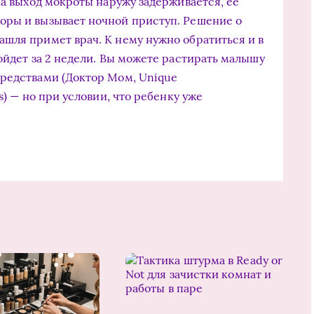
на выход мокро­ты наружу задерживается, ее
ры и вы­зывает ночной приступ. Решение о
шля примет врач. К нему нужно обратиться и в
ойдет за 2 недели. Вы можете растирать малышу
средствами (Доктор Мом, Unique
s) — но при условии, что ребенку уже