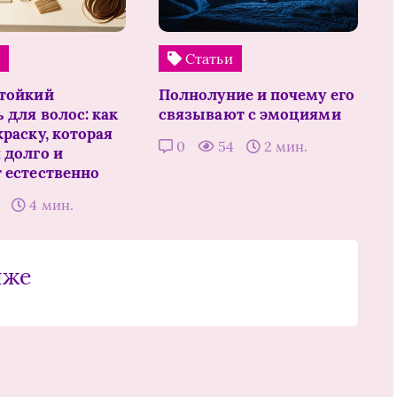
и
Статьи
тойкий
Полнолуние и почему его
 для волос: как
связывают с эмоциями
раску, которая
0
54
2 мин.
 долго и
 естественно
7
4 мин.
иже