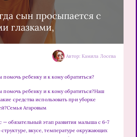
гда сын просы­пается с
и глазками,
Автор: Камила Лосева
ем помочь ребенку и к кому об­ратиться?
Чем помочь ребенку и к кому об­ратиться?Наш
 Какие средства использовать при уборке
щей?Семья Агаровым
с — обязательный этап раз­вития малыша с 6-7
 струк­туре, вкусе, температуре окружающих