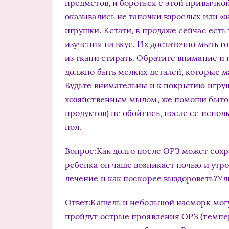
предметов, и бороться с этой привыч­ко
оказывались не тапочки взрослых или «з
игрушки. Кстати, в продаже сейчас есть
изучения на вкус. Их достаточно мыть 
из ткани стирать. Обратите внимание и 
должно быть мелких деталей, которые ма
Будь­те внимательны и к покрытию игруш
хозяйственным мылом, же­ помощи быто
продуктов) не обой­тись, после ее испо
пол.
Вопрос:Как долго после ОРЗ может сохр
ребенка он чаще возникает ночью и утро
лечение и как поскорее выздороветь?Ул
Ответ:Кашель и небольшой насморк могу
пройдут острые проявления ОРЗ (темпер