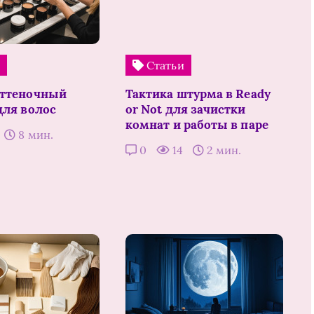
и
Статьи
оттеночный
Тактика штурма в Ready
для волос
or Not для зачистки
комнат и работы в паре
8 мин.
0
14
2 мин.