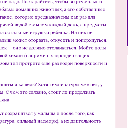
й не надо. Постарайтесь, чтобы во рту малыша
абавы» домашних жи­вотных, а его собственные
 такие, которые предназначены как раз для
горячей водой с мылом каждый день, а предметы
на остальные игрушки ре­бенка. На них не
лыш может ото­рвать, откусить и поперхнуться.
ек — оно не должно отслаиваться. Мой­те полы
вой химии (например, хлорсодержащих
льзования протрите еще раз водой поверхности и
аняться кашель? Хотя температуры уже нет, у
м. С чем это связано, стоит ли продолжать
ьяна
т сохраняться у малыша и после того, как
атура, сильный насморк), а их длительность