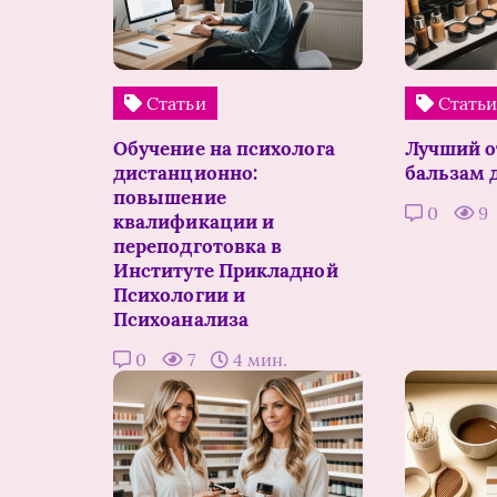
Статьи
Стать
Обучение на психолога
Лучший 
дистанционно:
бальзам 
повышение
0
9
квалификации и
переподготовка в
Институте Прикладной
Психологии и
Психоанализа
0
7
4 мин.