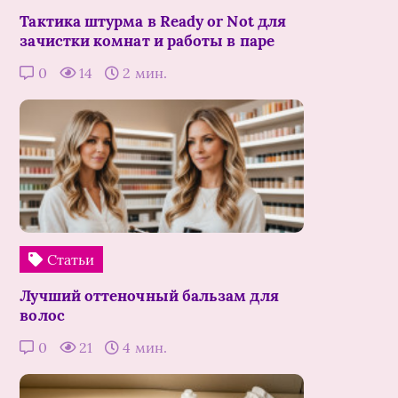
Тактика штурма в Ready or Not для
зачистки комнат и работы в паре
0
14
2 мин.
Статьи
Лучший оттеночный бальзам для
волос
0
21
4 мин.