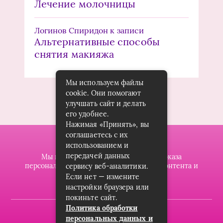
Лечение молочницы
Логинов Спиридон
к записи
Альтернативные способы
снятия макияжа
Мы используем файлы
cookie. Они помогают
улучшать сайт и делать
его удобнее.
Нажимая «Принять», вы
соглашаетесь с их
использованием и
передачей данных
Мы используем файлы cookie для показа
персонализированной рекламы и/или контента и
сервису веб-аналитики.
анализа нашего трафика.
Если нет — измените
настройки браузера или
покиньте сайт.
Политика обработки
2019-2023 © dzintarsshop.ru
персональных данных и