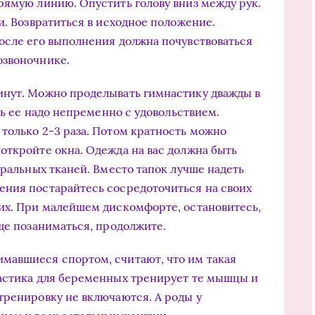
рямую линию. Опустить голову вниз между рук.
и. Возвратиться в исходное положение.
осле его выполнения должна почувствоваться
озвоночнике.
инут. Можно проделывать гимнастику дважды в
ть ее надо непременно с удовольствием.
только 2-3 раза. Потом кратность можно
откройте окна. Одежда на вас должна быть
уральных тканей. Вместо тапок лучше надеть
ения постарайтесь сосредоточиться на своих
их. При малейшем дискомфорте, остановитесь,
ще позаниматься, продолжите.
мавшиеся спортом, считают, что им такая
настика для беременных тренирует те мышцы и
тренировку не включаются. А роды у