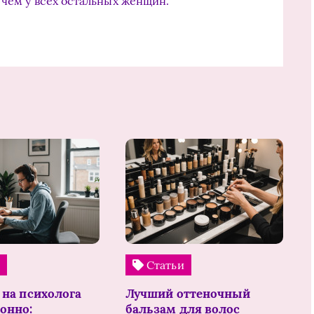
 чем у всех остальных женщин.
и
Статьи
 на психолога
Лучший оттеночный
онно:
бальзам для волос