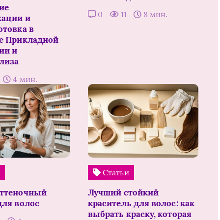
ие
0
11
8 мин.
ации и
отовка в
е Прикладной
ии и
лиза
4 мин.
и
Статьи
оттеночный
Лучший стойкий
для волос
краситель для волос: как
выбрать краску, которая