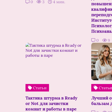
0
3
4 мин.
повышен
квалифик
переподг
Институт
Психолог
Психоана
0
9
Статьи
Стать
Тактика штурма в Ready
Лучший 
or Not для зачистки
бальзам 
комнат и работы в паре