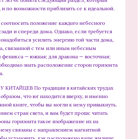
ет легче понять следующий раздел, который
 и по возможности приблизить се к идеальной.
 соотносить положение каждого небесного
сзади и спереди дома. Однако, если требуется
онадобиться усилить энергию той части дома,
та, связанной с тем или иным небесным
я феникса — южная; для дракона — восточная;
необходимо знать расположение сторон горизонта
а.
ИТАЙЦЕВ По традиции в китайских трудах
образом, что юг находится вверху, и именно
нной книге, чтобы вы могли к нему привыкнуть.
нием стран света, и вам будет прошс читать
ороны горизонта такое изображение их на
жнему связаны с направлением магнитной
бы установить, как расположено ваше жилище,