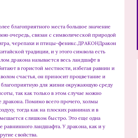
олее благоприятного места большое значение
свою очередь, связан с символической природой
тигра, черепахи и птицы-феникс.ДРАКОНДракон
итайской традиции, и у этого символа есть
елом дракона называется весь ландшафт в
обитают в гористой местности, избегая равнин и
волом счастья, он приносит процветание и
ее благоприятную для жизни окружающую среду
соты, так как только в этом случае можно
 дракона. Помимо всего прочего, холмы
духу, тогда как на плоских равнинах и в
емешается слишком быстро. Это еще одна
е равнинного ландшафта. У дракона, как и у
ругие свойства.