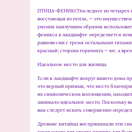
ПТИЦА-ФЕНИКСПоследнее из четырех н
восстающая из пепла, — это имуществе
умения наилучшим образом использоват
феникса в ландшафте определяется нев
равновесии с тремя остальными типами х
красный; сторона горизонта — юг, а врем
Идеальное место для жилища
Если в ландшафте вокруг вашего дома п
это верный признак, что место благопри
их символическом воплощении, находили
занимало идеальное место. Поскольку вы
вам следует искать совершенно определ
Древние китайцы воспринимали эти сим
такое место для своего жилища, где был