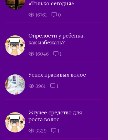
«Только сегодня»
16761
0
Опрелости у ребенка:
как избежать?
16046
1
Успех красивых волос
3961
1
Жгучее средство для
роста волос
3329
1