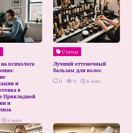
и
Статьи
 на психолога
Лучший оттеночный
онно:
бальзам для волос
ие
0
11
8 мин.
ации и
отовка в
е Прикладной
ии и
лиза
4 мин.