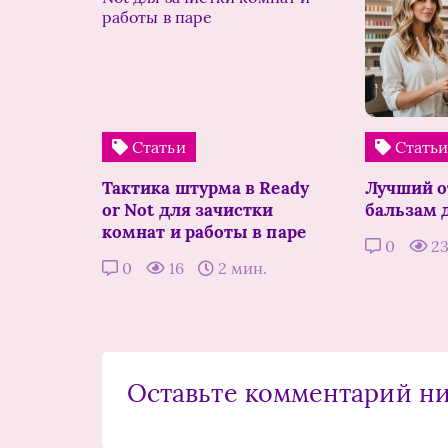
Статьи
Стать
Тактика штурма в Ready
Лучший 
or Not для зачистки
бальзам 
комнат и работы в паре
0
2
0
16
2 мин.
Оставьте комментарий н