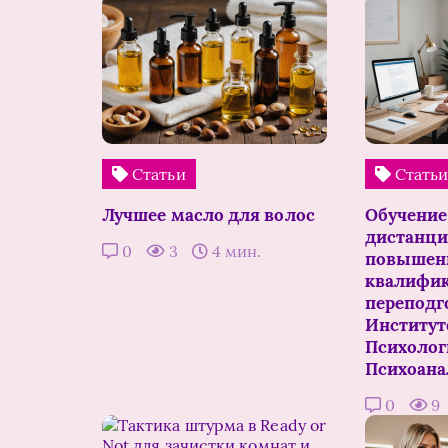
Статьи
Стать
Лучшее масло для волос
Обучение
дистанци
0
3
4 мин.
повышен
квалифик
переподг
Институт
Психолог
Психоана
0
9