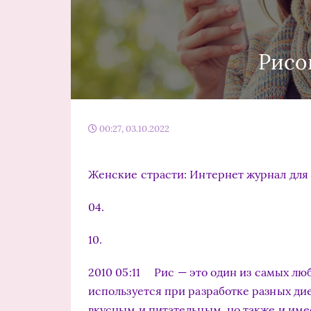
Рисо
00:27, 03.10.2022
Женские страсти: Интернет журнал для
04.
10.
2010 05:11 Рис — это один из самых лю
используется при разработке разных дие
вкусным и питательным, но также и име