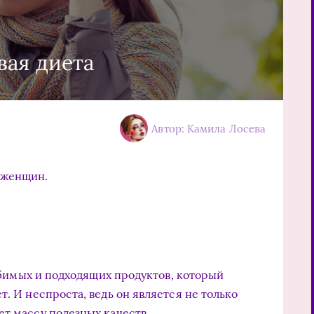
вая диета
Автор: Камила Лосева
 женщин.
бимых и подходящих продуктов, который
т. И неспроста, ведь он является не только
ет массу полезных качеств.