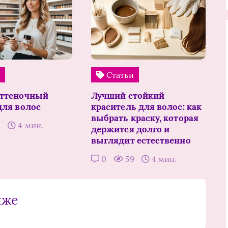
и
Статьи
оттеночный
Лучший стойкий
для волос
краситель для волос: как
выбрать краску, которая
3
4 мин.
держится долго и
выглядит естественно
0
59
4 мин.
иже