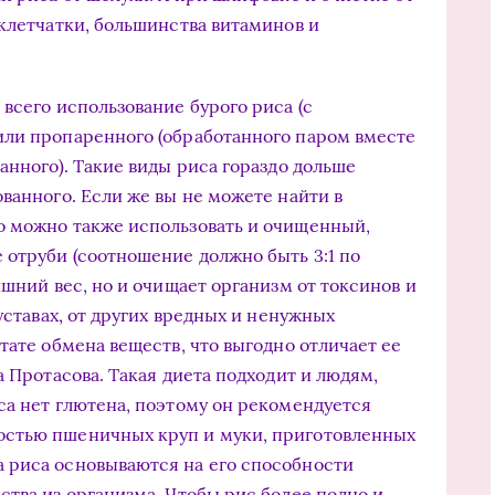
 клетчатки, большинства витаминов и
всего использование бурого риса (с
или пропаренного (обработанного паром вместе
анного). Такие виды риса гораздо дольше
ванного. Если же вы не можете найти в
о можно также использовать и очищенный,
отруби (соотношение должно быть 3:1 по
ишний вес, но и очищает организм от токсинов и
уставах, от других вредных и ненужных
тате обмена веществ, что выгодно отличает ее
а Протасова. Такая диета подходит и людям,
са нет глютена, поэтому он рекомендуется
остью пшеничных круп и муки, приготовленных
 риса основываются на его способности
ства из организма. Чтобы рис более полно и