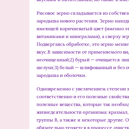
Рисовое зерно складывается из собстве
зародыша нового растения. Зерно наход
имеющей коричневатый цвет (именно эт
витаминами и минералами), а сверху зе
Подвергаясь обработке, это зерно меня
вкус.В зависимости от применяемого вид
неочищенный;2) бурый — очищается лиш
шелухи;3) белый — шлифованный и без о
зародыша и оболочки.
Одновременно с увеличением степени з
соответственно и его полезные свойства
полезные вещества, которые так необх
жизнедеятельности организма: крахмал, 
группы В, а также и некоторые другие. 
обязательно теряется в процессе очистк