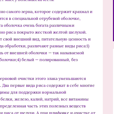
нно самого зерна, которое содержит крахмал и
ится в специальной отрубевой оболочке,
а оболочка очень богата различными
рно риса покрыто жесткой желтой шелухой.
ет свой внешний вид, питательную ценность и
а обработки, различают разные виды риса:1)
ь от внешней оболочки — так называемой
болочки;4) белый — полированный, без
ерновой очистки этого злака уменьшаются
. Два первые вида риса содержат в себе многие
одимы для поддержки нормальной
белки, железо, калий, натрий, все витамины
Определенная часть этих полезных веществ
и риса от шелухи. А при шлифовке и очистке от