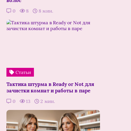
волос
0
8
8 мин.
Статьи
Тактика штурма в Ready or Not для
зачистки комнат и работы в паре
0
13
2 мин.