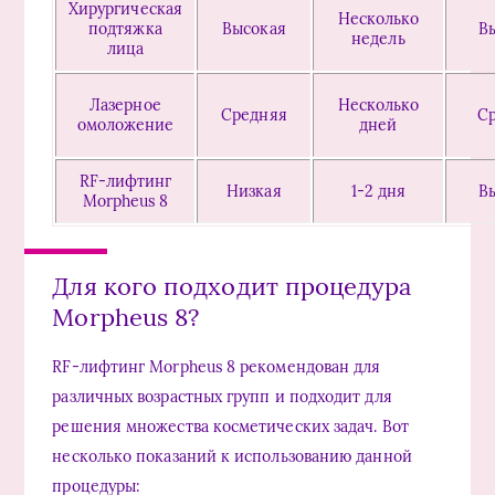
Хирургическая
Несколько
подтяжка
Высокая
В
недель
лица
Лазерное
Несколько
Средняя
С
омоложение
дней
RF-лифтинг
Низкая
1-2 дня
В
Morpheus 8
Для кого подходит процедура
Morpheus 8?
RF-лифтинг Morpheus 8 рекомендован для
различных возрастных групп и подходит для
решения множества косметических задач. Вот
несколько показаний к использованию данной
процедуры: