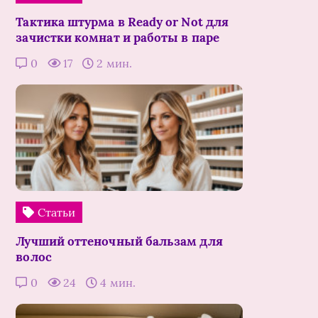
Тактика штурма в Ready or Not для
зачистки комнат и работы в паре
0
17
2 мин.
Статьи
Лучший оттеночный бальзам для
волос
0
24
4 мин.