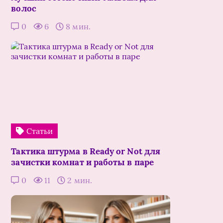
волос
0
6
8 мин.
Статьи
Тактика штурма в Ready or Not для
зачистки комнат и работы в паре
0
11
2 мин.