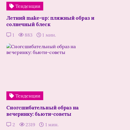
Тенденции
Летний make-up: пляжный образ и
солнечный блеск
1
883
1 мин.
Тенденции
Сногсшибательный образ на
вечеринку: бьюти-советы
2
2319
1 мин.