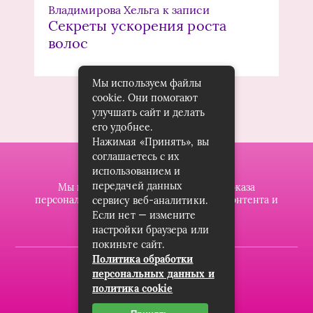
Владимирова Хельга
к записи
Секреты ускорения роста
волос
Мы используем файлы
cookie. Они помогают
улучшать сайт и делать
его удобнее.
Нажимая «Принять», вы
соглашаетесь с их
использованием и
передачей данных
Мы используем файлы cookie для показа
персонализированной рекламы и/или контента и
сервису веб-аналитики.
анализа нашего трафика.
Если нет — измените
настройки браузера или
покиньте сайт.
Политика обработки
2019-2023 © dzintarsshop.ru
персональных данных и
политика cookie
Карта сайта