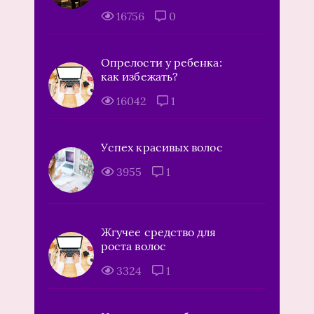
16756
0
Опрелости у ребенка:
как избежать?
16042
1
Успех красивых волос
3955
1
Жгучее средство для
роста волос
3324
1