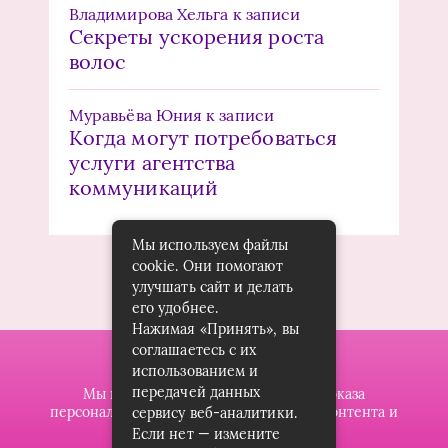
Владимирова Хельга
к записи
Секреты ускорения роста
волос
Муравьёва Юния
к записи
Когда могут потребоваться
услуги агентства
коммуникаций
Мы используем файлы
cookie. Они помогают
улучшать сайт и делать
его удобнее.
Нажимая «Принять», вы
соглашаетесь с их
использованием и
передачей данных
Мы используем файлы cookie для показа
персонализированной рекламы и/или контента и
сервису веб-аналитики.
анализа нашего трафика.
Если нет — измените