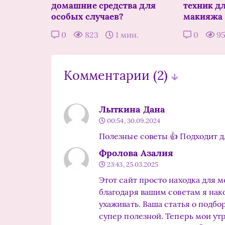
домашние средства для
техник д
особых случаев?
макияжа
0
823
1 мин.
0
9
Комментарии
(2)
Лыткина Дана
00:54, 30.09.2024
Полезные советы 👍 Подходит д
Фролова Азалия
23:43, 25.03.2025
Этот сайт просто находка для м
благодаря вашим советам я нако
ухаживать. Ваша статья о подбо
супер полезной. Теперь мои утр