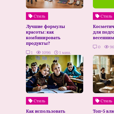
Стиль
Стиль
Лучшие формулы
Косметич
красоты: как
для подг
комбинировать
весенним
продукты?
0
9
1
1096
1 мин.
Стиль
Стиль
Как использовать
Топ-5 вл