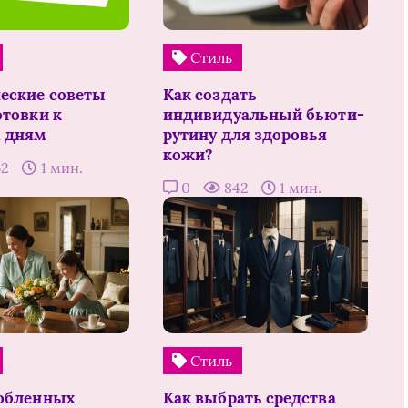
Стиль
еские советы
Как создать
отовки к
индивидуальный бьюти-
 дням
рутину для здоровья
кожи?
62
1 мин.
0
842
1 мин.
Стиль
юбленных
Как выбрать средства