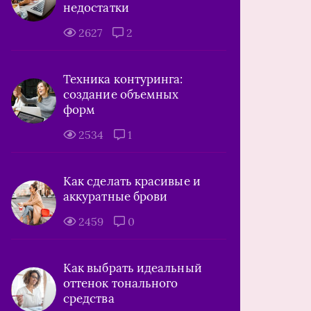
недостатки
2627
2
Техника контуринга:
создание объемных
форм
2534
1
Как сделать красивые и
аккуратные брови
2459
0
Как выбрать идеальный
оттенок тонального
средства