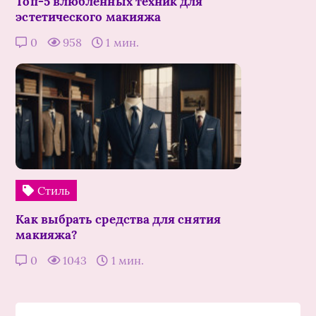
Топ-5 влюбленных техник для
эстетического макияжа
0
958
1 мин.
Стиль
Как выбрать средства для снятия
макияжа?
0
1043
1 мин.