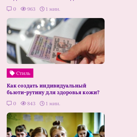
0
963
1 мин.
Стиль
Как создать индивидуальный
бьюти-рутину для здоровья кожи?
0
843
1 мин.