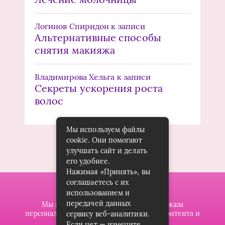
Логинов Спиридон
к записи
Альтернативные способы
снятия макияжа
Владимирова Хельга
к записи
Секреты ускорения роста
волос
Мы используем файлы
cookie. Они помогают
улучшать сайт и делать
его удобнее.
Нажимая «Принять», вы
соглашаетесь с их
использованием и
передачей данных
Мы используем файлы cookie для показа
персонализированной рекламы и/или контента и
сервису веб-аналитики.
анализа нашего трафика.
Если нет — измените