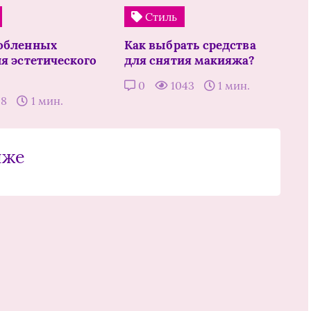
Стиль
юбленных
Как выбрать средства
ля эстетического
для снятия макияжа?
0
1043
1 мин.
58
1 мин.
иже