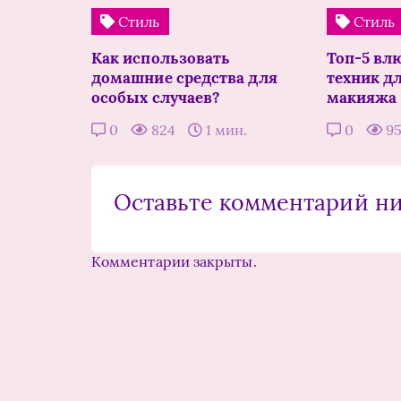
Стиль
Стиль
Как использовать
Топ-5 вл
домашние средства для
техник д
особых случаев?
макияжа
0
824
1 мин.
0
9
Оставьте комментарий н
Комментарии закрыты.