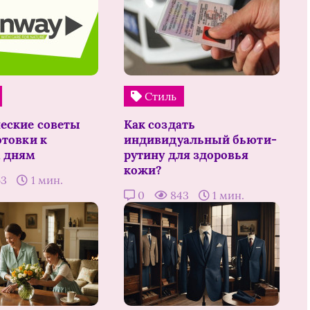
Стиль
еские советы
Как создать
отовки к
индивидуальный бьюти-
 дням
рутину для здоровья
кожи?
63
1 мин.
0
843
1 мин.