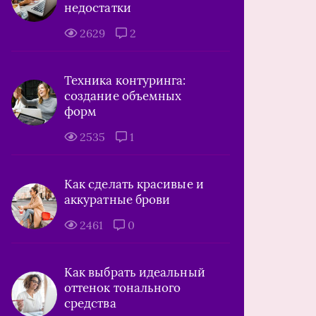
недостатки
2629
2
Техника контуринга:
создание объемных
форм
2535
1
Как сделать красивые и
аккуратные брови
2461
0
Как выбрать идеальный
оттенок тонального
средства