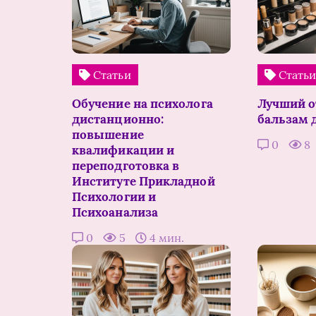
Статьи
Стать
Обучение на психолога
Лучший 
дистанционно:
бальзам 
повышение
0
8
квалификации и
переподготовка в
Институте Прикладной
Психологии и
Психоанализа
0
5
4 мин.