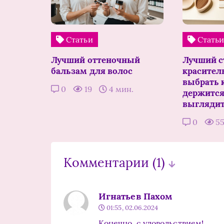
Статьи
Стать
Лучший оттеночный
Лучший с
бальзам для волос
краситель
выбрать к
0
19
4 мин.
держится
выглядит
0
5
Комментарии
(1)
Игнатьев Пахом
01:55, 02.06.2024
Конечно, с удовольствием!