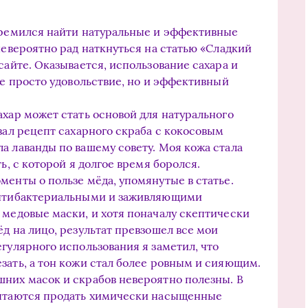
стремился найти натуральные и эффективные
невероятно рад наткнуться на статью «Сладкий
сайте. Оказывается, использование сахара и
не просто удовольствие, но и эффективный
ахар может стать основой для натурального
вал рецепт сахарного скраба с кокосовым
а лаванды по вашему совету. Моя кожа стала
ь, с которой я долгое время боролся.
менты о пользе мёда, упомянутые в статье.
антибактериальными и заживляющими
 медовые маски, и хотя поначалу скептически
д на лицо, результат превзошел все мои
егулярного использования я заметил, что
зать, а тон кожи стал более ровным и сияющим.
них масок и скрабов невероятно полезны. В
пытаются продать химически насыщенные