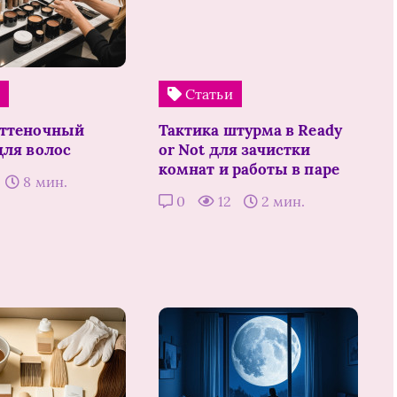
и
Статьи
оттеночный
Тактика штурма в Ready
для волос
or Not для зачистки
комнат и работы в паре
8 мин.
0
12
2 мин.