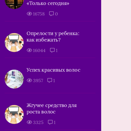
«Только сегодня»
16758
0
Опрелости у ребенка:
как избежать?
16044
1
Успех красивых волос
3957
1
Жгучее средство для
роста волос
3325
1