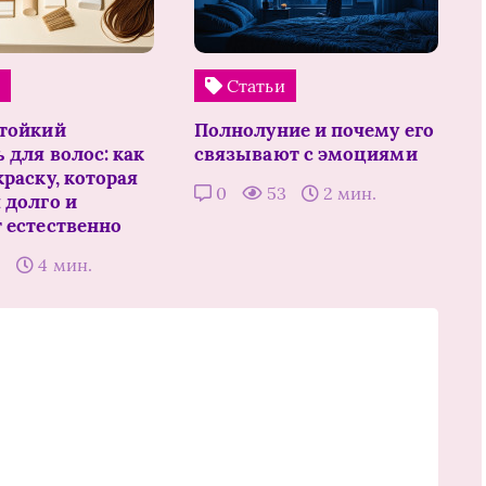
и
Статьи
тойкий
Полнолуние и почему его
 для волос: как
связывают с эмоциями
раску, которая
0
53
2 мин.
 долго и
 естественно
5
4 мин.