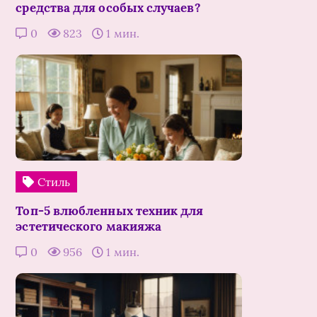
средства для особых случаев?
0
823
1 мин.
Стиль
Топ-5 влюбленных техник для
эстетического макияжа
0
956
1 мин.