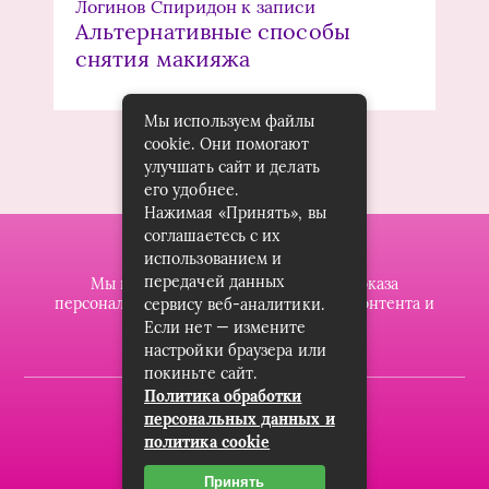
Логинов Спиридон
к записи
Альтернативные способы
снятия макияжа
Мы используем файлы
cookie. Они помогают
улучшать сайт и делать
его удобнее.
Нажимая «Принять», вы
соглашаетесь с их
использованием и
передачей данных
Мы используем файлы cookie для показа
персонализированной рекламы и/или контента и
сервису веб-аналитики.
анализа нашего трафика.
Если нет — измените
настройки браузера или
покиньте сайт.
Политика обработки
2019-2023 © dzintarsshop.ru
персональных данных и
политика cookie
Карта сайта
Пользовательское соглашение
Принять