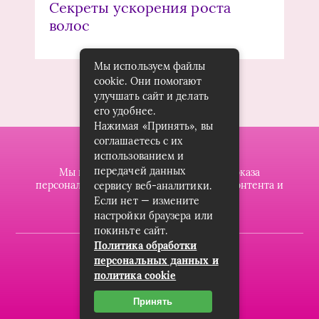
Секреты ускорения роста
волос
Мы используем файлы
cookie. Они помогают
улучшать сайт и делать
его удобнее.
Нажимая «Принять», вы
соглашаетесь с их
использованием и
передачей данных
Мы используем файлы cookie для показа
персонализированной рекламы и/или контента и
сервису веб-аналитики.
анализа нашего трафика.
Если нет — измените
настройки браузера или
покиньте сайт.
Политика обработки
2019-2023 © dzintarsshop.ru
персональных данных и
политика cookie
Карта сайта
Пользовательское соглашение
Принять