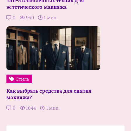
Топ-5 влюбленных техник для
эстетического макияжа
0
959
1 мин.
Стиль
Как выбрать средства для снятия
макияжа?
0
1044
1 мин.