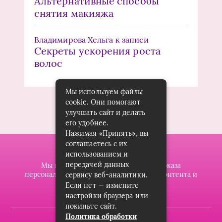
Альтернативные способы
снятия макияжа
Владимирова Хельга
к записи
Секреты ускорения роста
волос
Мы используем файлы
cookie. Они помогают
улучшать сайт и делать
его удобнее.
Нажимая «Принять», вы
соглашаетесь с их
использованием и
передачей данных
Мы используем файлы cookie для показа
персонализированной рекламы и/или контента и
сервису веб-аналитики.
анализа нашего трафика.
Если нет — измените
настройки браузера или
покиньте сайт.
Политика обработки