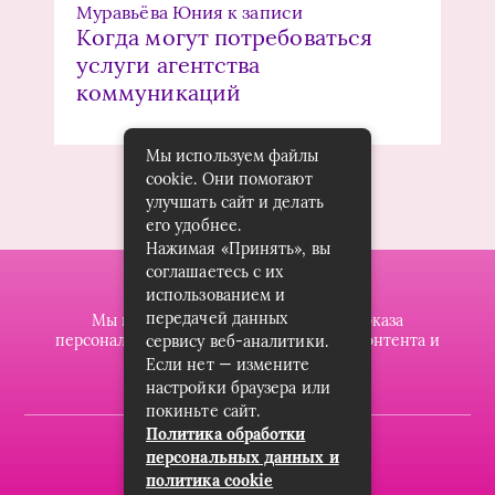
Муравьёва Юния
к записи
Когда могут потребоваться
услуги агентства
коммуникаций
Мы используем файлы
cookie. Они помогают
улучшать сайт и делать
его удобнее.
Нажимая «Принять», вы
соглашаетесь с их
использованием и
передачей данных
Мы используем файлы cookie для показа
персонализированной рекламы и/или контента и
сервису веб-аналитики.
анализа нашего трафика.
Если нет — измените
настройки браузера или
покиньте сайт.
Политика обработки
2019-2023 © dzintarsshop.ru
персональных данных и
политика cookie
Карта сайта