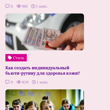
0
961
1 мин.
Стиль
Как создать индивидуальный
бьюти-рутину для здоровья кожи?
0
839
1 мин.