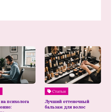
и
Статьи
 на психолога
Лучший оттеночный
онно:
бальзам для волос