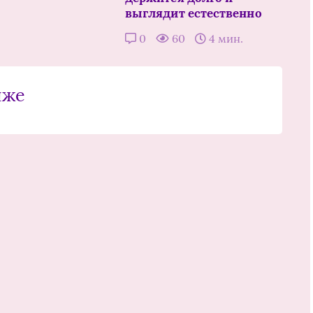
выглядит естественно
0
60
4 мин.
иже