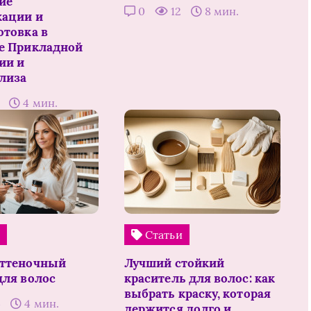
ие
0
12
8 мин.
ации и
отовка в
е Прикладной
ии и
лиза
0
4 мин.
и
Статьи
оттеночный
Лучший стойкий
для волос
краситель для волос: как
выбрать краску, которая
4
4 мин.
держится долго и