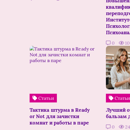
повышен
квалифик
переподг
Институт
Психолог
Психоана
0
1
Статьи
Стать
Тактика штурма в Ready
Лучший 
or Not для зачистки
бальзам 
комнат и работы в паре
0
2