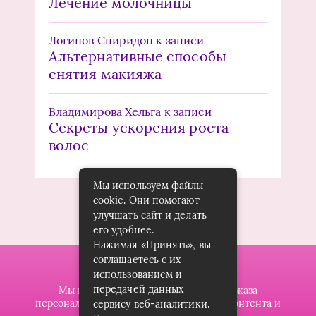
Лечение молочницы
Логинов Спиридон
к записи
Альтернативные способы
снятия макияжа
Владимирова Хельга
к записи
Секреты ускорения роста
волос
Мы используем файлы
cookie. Они помогают
улучшать сайт и делать
его удобнее.
Нажимая «Принять», вы
соглашаетесь с их
использованием и
передачей данных
Мы используем файлы cookie для показа
персонализированной рекламы и/или контента и
сервису веб-аналитики.
анализа нашего трафика.