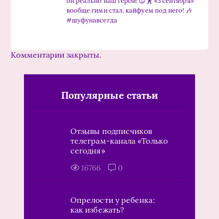
он реально наш герой! 😍🕺 «3 сентября»
вообще гимн стал, кайфуем под него! 🎶
#шуфунавсегда
Комментарии закрыты.
Популярные статьи
Отзывы подписчиков
телеграм-канала «Только
сегодня»
16766
0
Опрелости у ребенка:
как избежать?