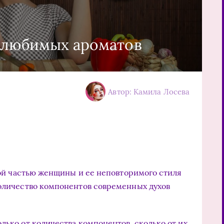
 любимых ароматов
Автор: Камила Лосева
ой частью женщины и ее неповторимого стиля
количество компонентов современных духов
лько от количества компонентов, сколько от их