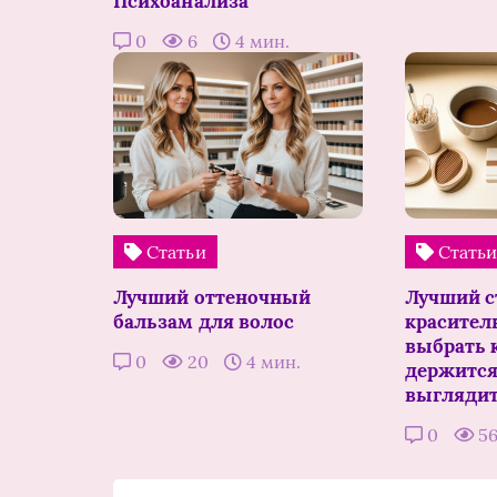
Психоанализа
0
6
4 мин.
Статьи
Стать
Лучший оттеночный
Лучший с
бальзам для волос
краситель
выбрать к
0
20
4 мин.
держится
выглядит
0
5