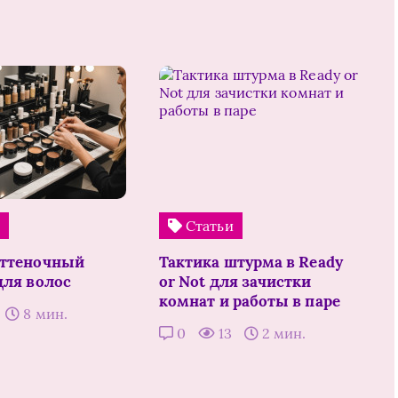
и
Статьи
оттеночный
Тактика штурма в Ready
для волос
or Not для зачистки
комнат и работы в паре
8 мин.
0
13
2 мин.