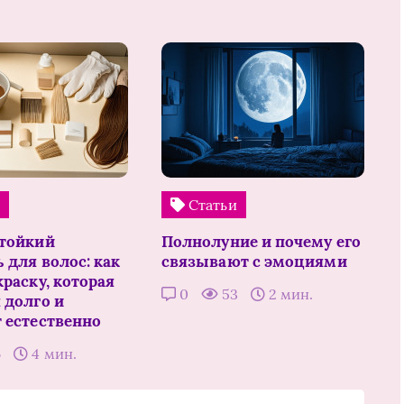
и
Статьи
тойкий
Полнолуние и почему его
 для волос: как
связывают с эмоциями
раску, которая
0
53
2 мин.
 долго и
 естественно
6
4 мин.