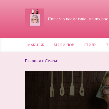
Пишем о косметике, маникюре и
МАКИЯЖ
МАНИКЮР
СТИЛЬ
Т
Главная
Статьи