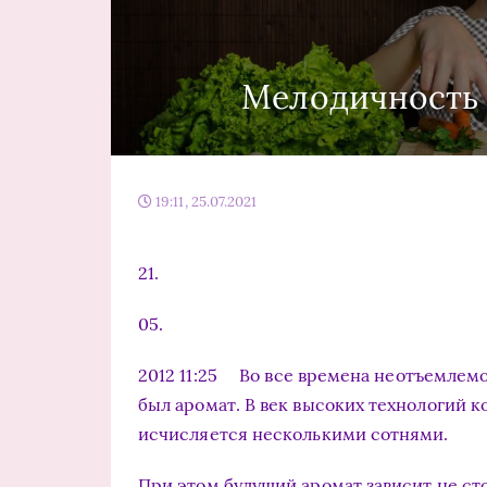
Мелодичность
19:11, 25.07.2021
21.
05.
2012 11:25 Во все времена неотъемлем
был аромат. В век высоких технологий 
исчисляется несколькими сотнями.
При этом будущий аромат зависит не сто