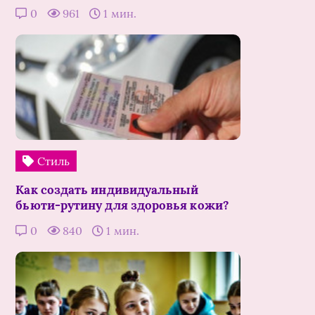
0
961
1 мин.
Стиль
Как создать индивидуальный
бьюти-рутину для здоровья кожи?
0
840
1 мин.