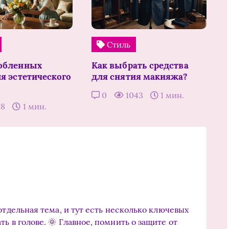
Стиль
юбленных
Как выбрать средства
ля эстетического
для снятия макияжа?
0
1043
1 мин.
58
1 мин.
отдельная тема, и тут есть несколько ключевых
ь в голове. 🌞 Главное, помнить о защите от