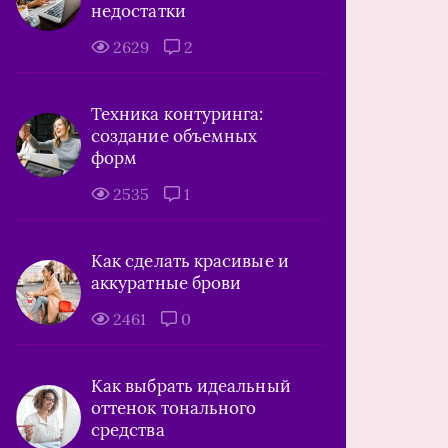
недостатки
2629
2
Техника контуринга:
создание объемных
форм
2535
1
Как сделать красивые и
аккуратные брови
2461
0
Как выбрать идеальный
оттенок тонального
средства