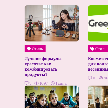
Стиль
Стиль
Лучшие формулы
Косметич
красоты: как
для подг
комбинировать
весенним
продукты?
0
9
1
1097
1 мин.