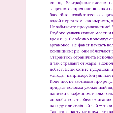
солнца. Ультрафиолет делает н
защитного спрея или шляпки на 
бассейне, позаботьтесь о защит
водой перед тем, как нырнуть, 
Не забывайте про увлажнение! Л
Глубоко увлажняющие маски и 
время. 💧 Особенно подойдут с
аргановое. Не фанат пачкать 
кондиционеры, они облегчают 
Старайтесь ограничить использ
и так страдают от жары, а доп
добьёт. Если хотите кудряшки
методы, например, бигуди или п
Конечно, не забываем про регу
придаст волосам ухоженный вид
напитки с кофеином и алкоголь
способствовать обезвоживанию 
на воду или зелёный чай — твои
Так что, с наступлением лета 