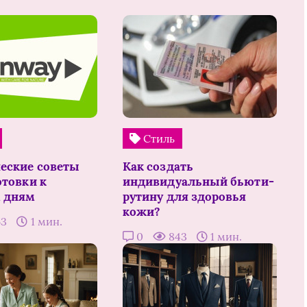
Стиль
еские советы
Как создать
отовки к
индивидуальный бьюти-
 дням
рутину для здоровья
кожи?
63
1 мин.
0
843
1 мин.