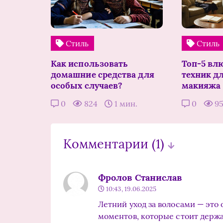
Стиль
Стиль
Как использовать
Топ-5 вл
домашние средства для
техник д
особых случаев?
макияжа
0
824
1 мин.
0
9
Комментарии
(1)
Фролов Станислав
10:43, 19.06.2025
Летний уход за волосами — это 
моментов, которые стоит держат