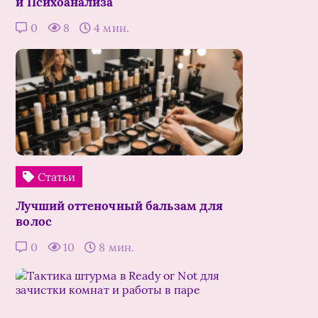
и Психоанализа
0
8
4 мин.
Статьи
Лучший оттеночный бальзам для
волос
0
10
8 мин.