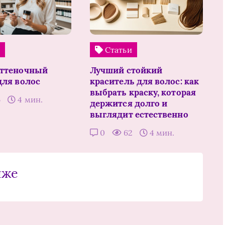
и
Статьи
оттеночный
Лучший стойкий
для волос
краситель для волос: как
выбрать краску, которая
6
4 мин.
держится долго и
выглядит естественно
0
62
4 мин.
иже