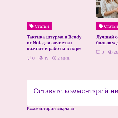
Статьи
Стать
Тактика штурма в Ready
Лучший 
or Not для зачистки
бальзам 
комнат и работы в паре
0
2
0
19
2 мин.
Оставьте комментарий н
Комментарии закрыты.