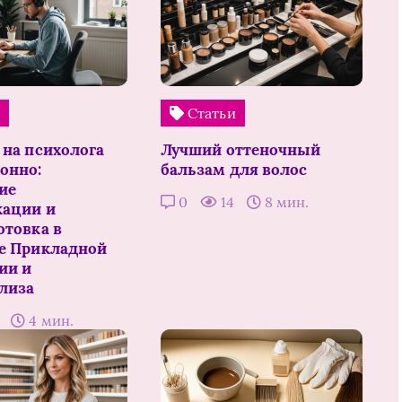
и
Статьи
 на психолога
Лучший оттеночный
онно:
бальзам для волос
ие
0
14
8 мин.
ации и
отовка в
е Прикладной
ии и
лиза
2
4 мин.