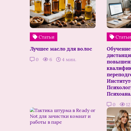
Статьи
Стать
Лучшее масло для волос
Обучение
дистанци
0
6
4 мин.
повышен
квалифик
переподг
Институт
Психолог
Психоана
0
1