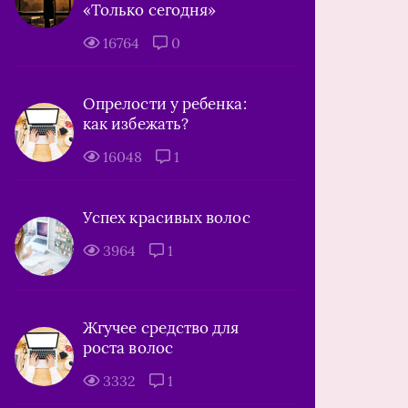
«Только сегодня»
16764
0
Опрелости у ребенка:
как избежать?
16048
1
Успех красивых волос
3964
1
Жгучее средство для
роста волос
3332
1