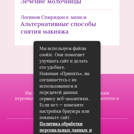
Лечение молочницы
Логинов Спиридон
к записи
Альтернативные способы
снятия макияжа
Мы используем файлы
cookie. Они помогают
улучшать сайт и делать
его удобнее.
Нажимая «Принять», вы
соглашаетесь с их
использованием и
передачей данных
Мы используем файлы cookie для показа
персонализированной рекламы и/или контента и
сервису веб-аналитики.
анализа нашего трафика.
Если нет — измените
настройки браузера или
покиньте сайт.
Политика обработки
2019-2023 © dzintarsshop.ru
персональных данных и