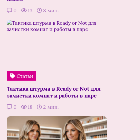
0
13
8 мин.
Статьи
Тактика штурма в Ready or Not для
зачистки комнат и работы в паре
0
18
2 мин.