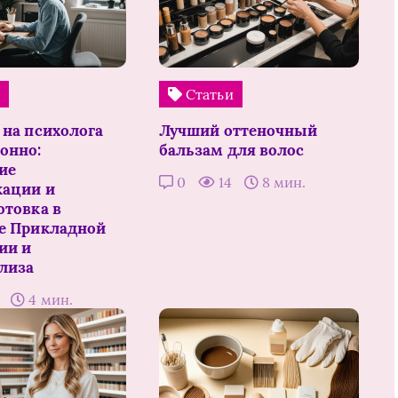
и
Статьи
 на психолога
Лучший оттеночный
онно:
бальзам для волос
ие
0
14
8 мин.
ации и
отовка в
е Прикладной
ии и
лиза
2
4 мин.