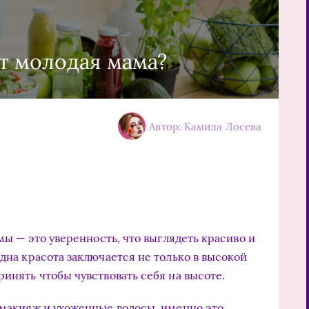
т молодая мама?
Автор: Камила Лосева
ы — это уверенность, что выглядеть красиво и
Одна красота заключается не только в высокой
ринять чтобы чувствовать себя на высоте.
и макияж и ухоженные волосы, именно это