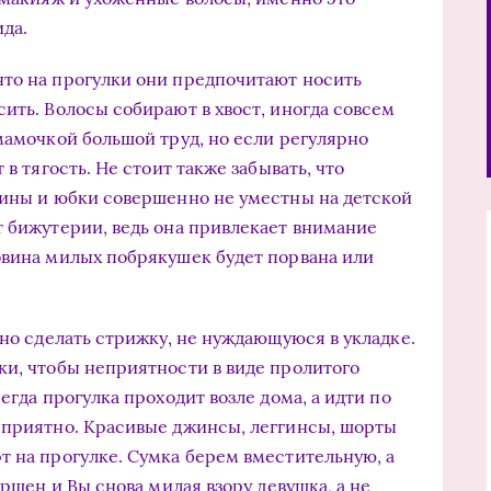
да.
что на прогулки они предпочитают носить
ить. Волосы собирают в хвост, иногда совсем
мамочкой большой труд, но если регулярно
 в тягость. Не стоит также забывать, что
лины и юбки совершенно не уместны на детской
т бижутерии, ведь она привлекает внимание
овина милых побрякушек будет порвана или
чно сделать стрижку, не нуждающуюся в укладке.
ки, чтобы неприятности в виде пролитого
егда прогулка проходит возле дома, а идти по
еприятно. Красивые джинсы, леггинсы, шорты
т на прогулке. Сумка берем вместительную, а
ершен и Вы снова милая взору девушка, а не