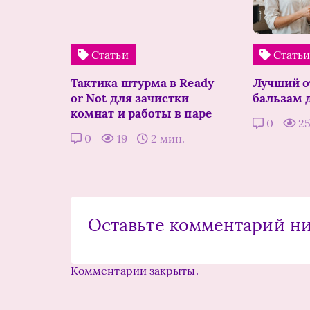
Статьи
Стать
Тактика штурма в Ready
Лучший 
or Not для зачистки
бальзам 
комнат и работы в паре
0
2
0
19
2 мин.
Оставьте комментарий н
Комментарии закрыты.