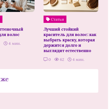
и
Статьи
оттеночный
Лучший стойкий
для волос
краситель для волос: как
выбрать краску, которая
5
4 мин.
держится долго и
выглядит естественно
0
62
4 мин.
иже