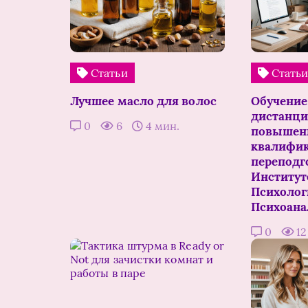
Статьи
Стать
Лучшее масло для волос
Обучение
дистанци
0
6
4 мин.
повышен
квалифик
переподг
Институт
Психолог
Психоана
0
1