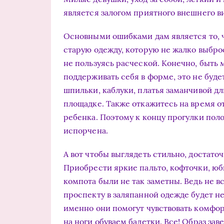
является залогом приятного внешнего ви
Основными ошибками дам является то, 
старую одежду, которую не жалко выброс
не пользуясь расческой. Конечно, быть 
поддерживать себя в форме, это не будет
шпильки, каблуки, платья заманчивой д
площадке. Также откажитесь на время о
ребенка. Поэтому к концу прогулки пол
испорчена.
А вот чтобы выглядеть стильно, достато
Приобрести яркие пальто, кофточки, юб
компота были не так заметны. Ведь не вс
проспекту в заляпанной одежде будет н
именно они помогут чувствовать комфор
на ноги обуваем балетки. Все! Образ зав