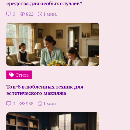
средства для особых случаев?
0
822
1 мин.
Стиль
Топ-5 влюбленных техник для
эстетического макияжа
0
955
1 мин.