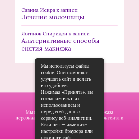
Савина Искра
к записи
Лечение молочницы
Логинов Спиридон
к записи
Альтернативные способы
снятия макияжа
Мы используем файлы
cookie. Они помогают
улучшать сайт и делать
его удобнее.
Нажимая «Принять», вы
соглашаетесь с их
использованием и
передачей данных
Мы используем файлы cookie для показа
персонализированной рекламы и/или контента и
сервису веб-аналитики.
анализа нашего трафика.
Если нет — измените
настройки браузера или
покиньте сайт.