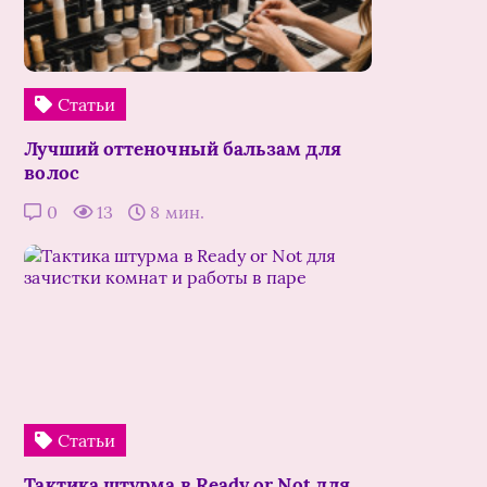
Статьи
Лучший оттеночный бальзам для
волос
0
13
8 мин.
Статьи
Тактика штурма в Ready or Not для