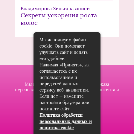
Владимирова Хельга
к записи
Секреты ускорения роста
волос
Мы используем файлы
cookie. Они помогают
улучшать сайт и делать
его удобнее.
Нажимая «Принять», вы
соглашаетесь с их
использованием и
передачей данных
Мы используем файлы cookie для показа
персонализированной рекламы и/или контента и
сервису веб-аналитики.
анализа нашего трафика.
Если нет — измените
настройки браузера или
покиньте сайт.
Политика обработки
2019-2023 © dzintarsshop.ru
персональных данных и
политика cookie
Карта сайта