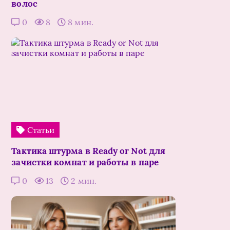
волос
0
8
8 мин.
Статьи
Тактика штурма в Ready or Not для
зачистки комнат и работы в паре
0
13
2 мин.