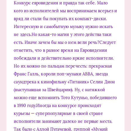
Конкурс евровидения и правда так себе. Мало
кого из исполнителей мы воспринимаем всерьез и
вряд ли стали бы покупать их компакт-диски.
Интересную и самобытную музыку нужно искать
не здесь.Но какая-то магия у этого действа таки
есть. Иначе зачем бы мы о нем вели речь?Следует
отметить, что в разное время на Евровидении
побеждали и действительно яркие исполнители.
Но их можно по пальцам перечесть: прекрасная
Франс Галль, короли поп-музыки АВВА, звезда
саундтрека к кинофильму «Титаник» Селин Дион
(выступавшая за Швейцарию). Ну, с натяжкой
можно еще вспомнить Тото Кутуньо, победившего
в 1990 году.Иногда на конкурсе происходят
курьезы — суперпопулярные в своей стране
исполнители занимают далеко не первые места.
Так было с Аллой Пугачевой, группой «Мумий