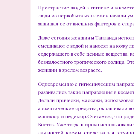
Пристрастие людей к гигиене и космети
люди из первобытных племен начали умы
защищая ее от внешних факторов и стар
Даже сегодня женщины Таиланда исполь
смешивают с водой и наносят на кожу лиц
содержащего в себе ценные вещества, к
безжалостного тропического солнца. Эт
женщин в зрелом возрасте.
Одновременно с гигиеническим направл
развивались такие направления в космет
Делали прически, массажи, использова
ароматические средства, окрашивали во
маникюр и педикюр.Считается, что род
Восток. Уже тогда широко использовали
для ногтей, кремы, средства для татуир