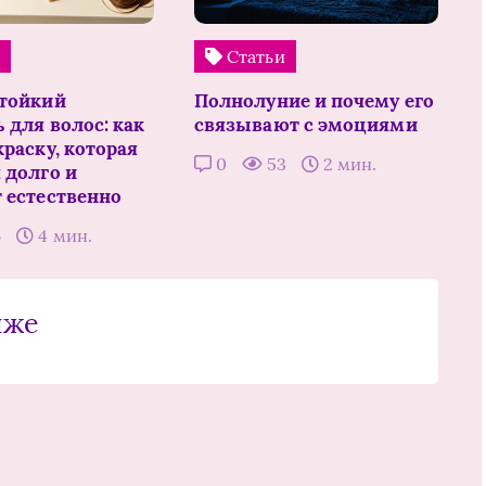
и
Статьи
тойкий
Полнолуние и почему его
 для волос: как
связывают с эмоциями
раску, которая
0
53
2 мин.
 долго и
 естественно
6
4 мин.
иже