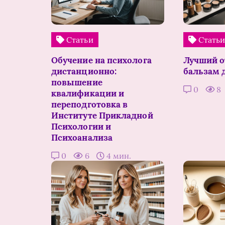
Статьи
Стать
Обучение на психолога
Лучший 
дистанционно:
бальзам 
повышение
0
8
квалификации и
переподготовка в
Институте Прикладной
Психологии и
Психоанализа
0
6
4 мин.