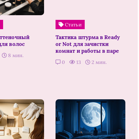
и
Статьи
оттеночный
Тактика штурма в Ready
для волос
or Not для зачистки
комнат и работы в паре
8 мин.
0
13
2 мин.