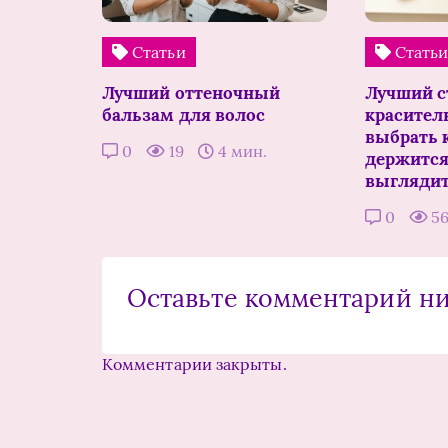
Статьи
Стать
Лучший оттеночный
Лучший с
бальзам для волос
краситель
выбрать к
0
19
4 мин.
держится
выглядит
0
5
Оставьте комментарий н
Комментарии закрыты.