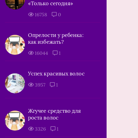
«Только сегодня»
16758
0
Опрелости у ребенка:
как избежать?
16044
1
Успех красивых волос
3957
1
Жгучее средство для
роста волос
3326
1