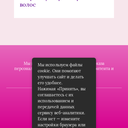
волос
Мы используем файлы cookie для показа
Мы используем файлы
персонализированной рекламы и/или контента и
cookie. Они помогают
анализа нашего трафика.
улучшать сайт и делать
его удобнее.
Нажимая «Принять», вы
соглашаетесь с их
2019-2023 © dzintarsshop.ru
использованием и
Карта сайта
передачей данных
сервису веб-аналитики.
Пользовательское соглашение
Если нет — измените
настройки браузера или