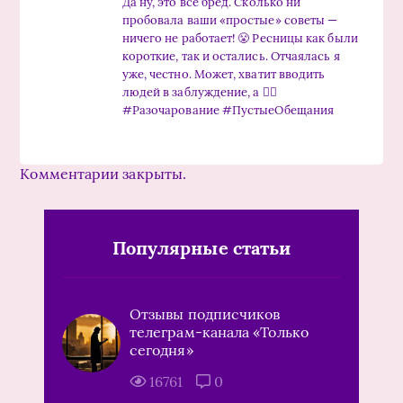
Да ну, это все бред. Сколько ни
пробовала ваши «простые» советы —
ничего не работает! 😤 Ресницы как были
короткие, так и остались. Отчаялась я
уже, честно. Может, хватит вводить
людей в заблуждение, а 🤷‍♀️
#Разочарование #ПустыеОбещания
Комментарии закрыты.
Популярные статьи
Отзывы подписчиков
телеграм-канала «Только
сегодня»
16761
0