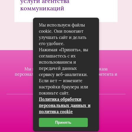
услуги агентства
коммуникаций
Мы используем файлы
cookie. Они помогают
улучшать сайт и делать
его удобнее.
Нажимая «Принять», вы
соглашаетесь с их
использованием и
передачей данных
Мы используем файлы cookie для показа
персонализированной рекламы и/или контента и
сервису веб-аналитики.
анализа нашего трафика.
Если нет — измените
настройки браузера или
покиньте сайт.
Политика обработки
2019-2023 © dzintarsshop.ru
персональных данных и
политика cookie
Карта сайта
Пользовательское соглашение
Принять