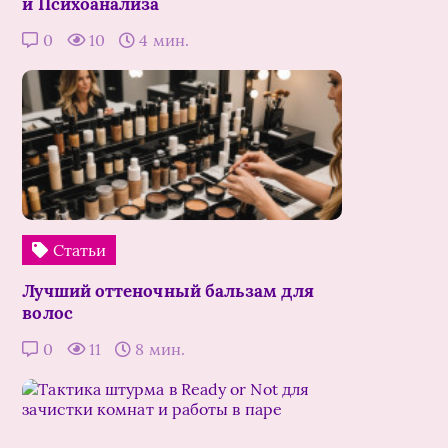
и Психоанализа
0
10
4 мин.
Статьи
Лучший оттеночный бальзам для
волос
0
11
8 мин.