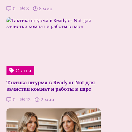
0
8
8 мин.
Статьи
Тактика штурма в Ready or Not для
зачистки комнат и работы в паре
0
13
2 мин.