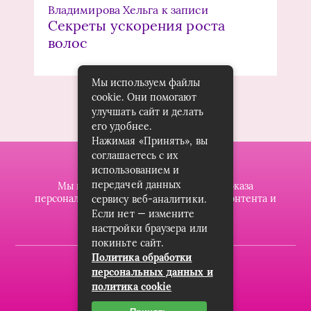
Владимирова Хельга
к записи
Секреты ускорения роста
волос
Мы используем файлы
cookie. Они помогают
улучшать сайт и делать
его удобнее.
Нажимая «Принять», вы
соглашаетесь с их
использованием и
передачей данных
Мы используем файлы cookie для показа
персонализированной рекламы и/или контента и
сервису веб-аналитики.
анализа нашего трафика.
Если нет — измените
настройки браузера или
покиньте сайт.
Политика обработки
2019-2023 © dzintarsshop.ru
персональных данных и
политика cookie
Карта сайта