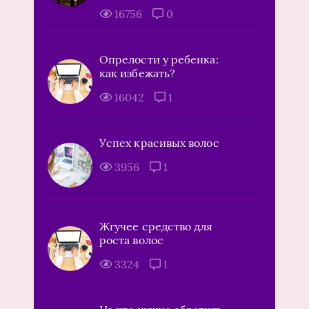
16756
0
Опрелости у ребенка:
как избежать?
16042
1
Успех красивых волос
3956
1
Жгучее средство для
роста волос
3324
1